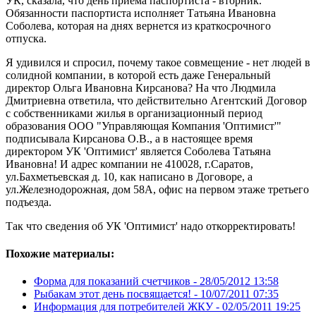
УК, сказала, что день приема паспортиста - вторник.
Обязанности паспортиста исполняет Татьяна Ивановна
Соболева, которая на днях вернется из краткосрочного
отпуска.
Я удивился и спросил, почему такое совмещение - нет людей в
солидной компании, в которой есть даже Генеральный
директор Ольга Ивановна Кирсанова? На что Людмила
Дмитриевна ответила, что действительно Агентский Договор
с собственниками жилья в организационный период
образования ООО "Управляющая Компания 'Оптимист'"
подписывала Кирсанова О.В., а в настоящее время
директором УК 'Оптимист' является Соболева Татьяна
Ивановна! И адрес компании не 410028, г.Саратов,
ул.Бахметьевская д. 10, как написано в Договоре, а
ул.Железнодорожная, дом 58А, офис на первом этаже третьего
подъезда.
Так что сведения об УК 'Оптимист' надо откорректировать!
Похожие материалы:
Форма для показаний счетчиков -
28/05/2012 13:58
Рыбакам этот день посвящается! -
10/07/2011 07:35
Информация для потребителей ЖКУ -
02/05/2011 19:25