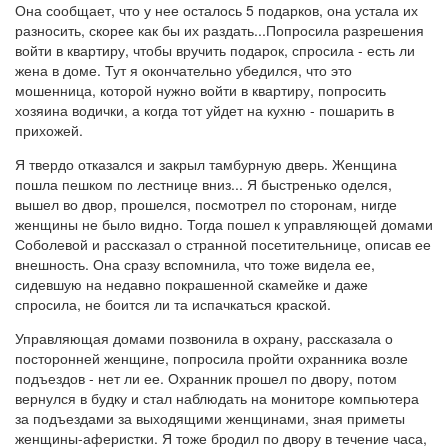
Она сообщает, что у нее осталось 5 подарков, она устала их
разносить, скорее как бы их раздать...Попросила разрешения
войти в квартиру, чтобы вручить подарок, спросила - есть ли
жена в доме. Тут я окончательно убедился, что это
мошенница, которой нужно войти в квартиру, попросить
хозяина водички, а когда тот уйдет на кухню - пошарить в
прихожей.
Я твердо отказался и закрыл тамбурную дверь. Женщина
пошла пешком по лестнице вниз... Я быстренько оделся,
вышел во двор, прошелся, посмотрел по сторонам, нигде
женщины не было видно. Тогда пошел к управляющей домами
Соболевой и рассказал о странной посетительнице, описав ее
внешность. Она сразу вспомнила, что тоже видела ее,
сидевшую на недавно покрашенной скамейке и даже
спросила, не боится ли та испачкаться краской.
Управляющая домами позвонила в охрану, рассказала о
посторонней женщине, попросила пройти охранника возле
подъездов - нет ли ее. Охранник прошел по двору, потом
вернулся в будку и стал наблюдать на мониторе компьютера
за подъездами за выходящими женщинами, зная приметы
женщины-аферистки. Я тоже бродил по двору в течение часа,