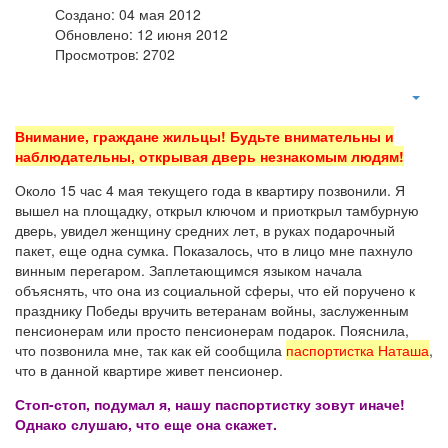
Создано: 04 мая 2012
Обновлено: 12 июня 2012
Просмотров: 2702
Внимание, граждане жильцы! Будьте внимательны и
наблюдательны, открывая дверь незнакомым людям!
Около 15 час 4 мая текущего года в квартиру позвонили. Я
вышел на площадку, открыл ключом и приоткрыл тамбурную
дверь, увидел женщину средних лет, в руках подарочный
пакет, еще одна сумка. Показалось, что в лицо мне пахнуло
винным перегаром. Заплетающимся языком начала
объяснять, что она из социальной сферы, что ей поручено к
празднику Победы вручить ветеранам войны, заслуженным
пенсионерам или просто пенсионерам подарок. Пояснила,
что позвонила мне, так как ей сообщила
паспортистка Наташа
,
что в данной квартире живет пенсионер.
Стоп-стоп, подумал я, нашу паспортистку зовут иначе!
Однако слушаю, что еще она скажет.